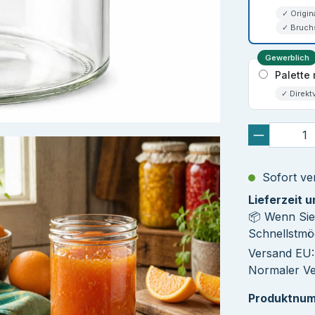
✓ Origin
✓ Bruch
Gewerblich
Palette 
✓ Direkt
Sofort ver
Lieferzeit 
📦 Wenn Sie
Schnellstmög
Versand EU: 
Normaler Ver
Produktnu