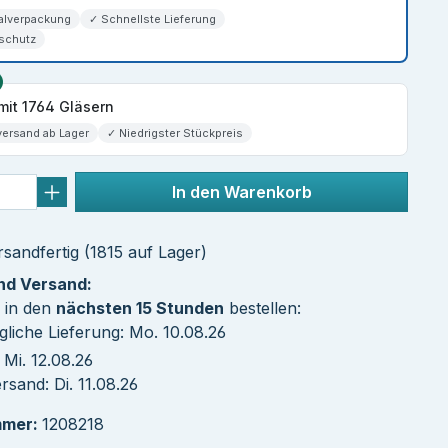
alverpackung
✓ Schnellste Lieferung
schutz
mit 1764 Gläsern
versand ab Lager
✓ Niedrigster Stückpreis
In den Warenkorb
sandfertig (1815 auf Lager)
und Versand:
 in den
nächsten 15 Stunden
bestellen:
liche Lieferung: Mo. 10.08.26
Mi. 12.08.26
sand: Di. 11.08.26
mmer:
1208218