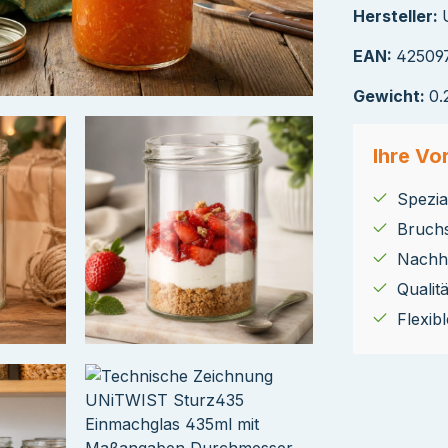
Hersteller:
EAN:
42509
Gewicht:
0.
Ihre Vor
Spezial
Bruch
Nachha
Qualit
Flexib