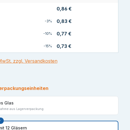
0,86 €
0,83 €
-3%
0,77 €
-10%
0,73 €
-15%
 MwSt. zzgl. Versandkosten
erpackungseinheiten
es Glas
nahme aus Lagerverpackung
r
mit 12 Gläsern