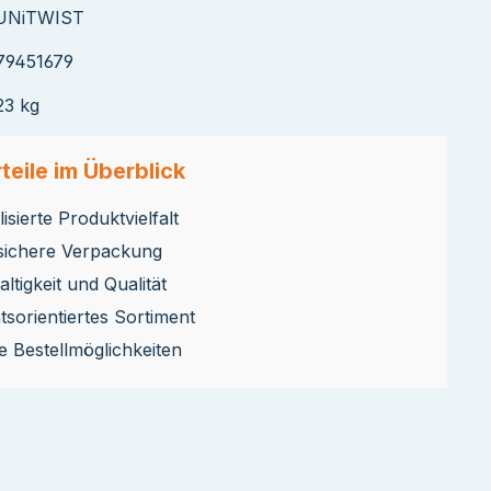
UNiTWIST
79451679
23 kg
teile im Überblick
isierte Produktvielfalt
sichere Verpackung
ltigkeit und Qualität
ätsorientiertes Sortiment
le Bestellmöglichkeiten