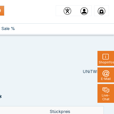
Sale %
Shopinfo
UNiTWIST
E-Mail
*
Live-
Chat
Stückpreis