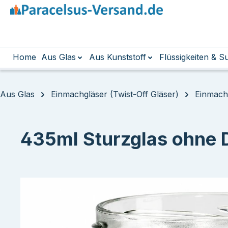
m Hauptinhalt springen
Zur Suche springen
Zur Hauptnavigation springen
Home
Aus Glas
Aus Kunststoff
Flüssigkeiten & 
Aus Glas
Einmachgläser (Twist-Off Gläser)
Einmachg
435ml Sturzglas ohne 