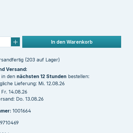
tliche Bewertung von 5 von 5 Sternen
In den Warenkorb
sandfertig (203 auf Lager)
und Versand:
 in den
nächsten 12 Stunden
bestellen:
liche Lieferung: Mi. 12.08.26
Fr. 14.08.26
rsand: Do. 13.08.26
mmer:
1001664
39710469