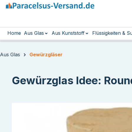
m Hauptinhalt springen
Zur Suche springen
Zur Hauptnavigation springen
Home
Aus Glas
Aus Kunststoff
Flüssigkeiten & 
Aus Glas
Gewürzgläser
Gewürzglas Idee: Round