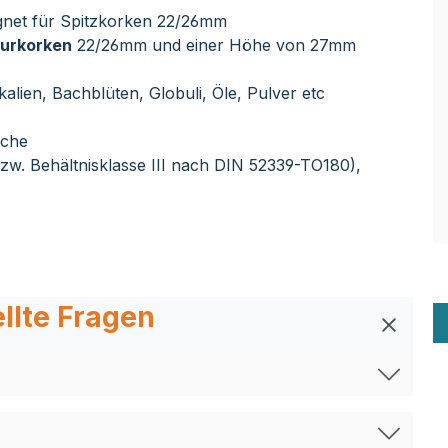
gnet für Spitzkorken 22/26mm
turkorken
22/26mm und einer Höhe von 27mm
alien, Bachblüten, Globuli, Öle, Pulver etc
sche
 bzw. Behältnisklasse III nach DIN 52339-TO180),
llte Fragen