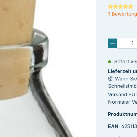
Durchschnit
1 Bewertung
Sofort ver
Lieferzeit 
📦 Wenn Sie
Schnellstmög
Versand EU: 
Normaler Ve
Produktnu
EAN:
42511