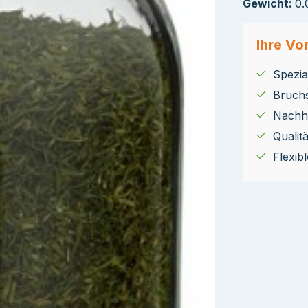
Gewicht:
0.
Ihre Vor
Spezial
Bruch
Nachha
Qualit
Flexib