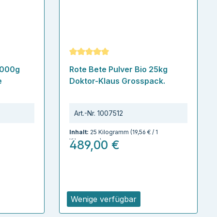
ertung von 5 von 5 Sternen
Durchschnittliche Bewertung von 5 von
1000g
Rote Bete Pulver Bio 25kg
e
Doktor-Klaus Grosspack.
Art.-Nr.
1007512
Inhalt:
25 Kilogramm
(19,56 € / 1
Kilogramm)
489,00 €
Wenige verfügbar