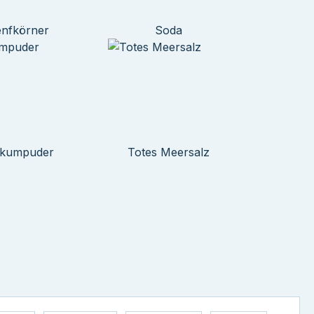
nfkörner
Soda
lkumpuder
Totes Meersalz