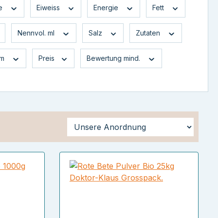
te
Eiweiss
Energie
Fett
Nennvol. ml
Salz
Zutaten
mm
Preis
Bewertung mind.