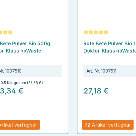
schnittliche Bewertung von 5 von 5 Sternen
Durchschnittliche Bew
 Bete Pulver Bio 500g
Rote Bete Pulver Bio 
or-Klaus noWaste
Doktor-Klaus noWast
Nr.
1007510
Art.-Nr.
1007511
:
0.5 Kilogramm
(26,68 € / 1
amm)
13,34 €
27,18 €
Artikel verfügbar
72 Artikel verfügbar