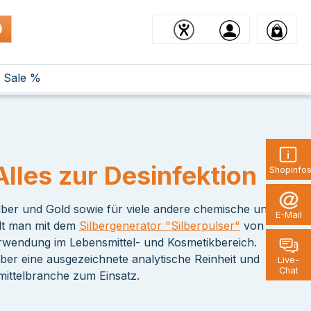
Sale %
Alles zur Desinfektion
Shopinfo
Silber und Gold sowie für viele andere chemische und
E-Mail
llt man mit dem
Silbergenerator "Silberpulser"
von
Verwendung im Lebensmittel- und Kosmetikbereich.
ber eine ausgezeichnete analytische Reinheit und
Live-
Chat
mittelbranche zum Einsatz.