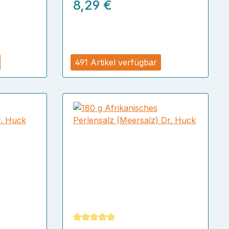
Kilogramm)
8,29 €
491 Artikel verfügbar