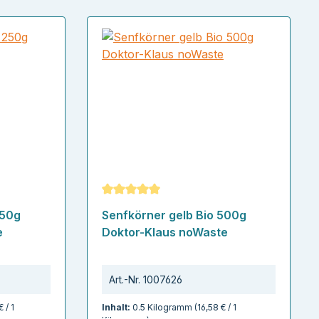
ertung von 5 von 5 Sternen
Durchschnittliche Bewertung von 5 von
250g
Senfkörner gelb Bio 500g
e
Doktor-Klaus noWaste
Art.-Nr.
1007626
€ / 1
Inhalt:
0.5 Kilogramm
(16,58 € / 1