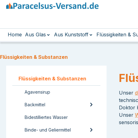
m Hauptinhalt springen
Zur Suche springen
Zur Hauptnavigation springen
Home
Aus Glas
Aus Kunststoff
Flüssigkeiten & 
Flüssigkeiten & Substanzen
Flü
Flüssigkeiten & Substanzen
Agavensirup
Unser
d
technis
Backmittel
Doktor 
Unser
W
Bidestilliertes Wasser
sensori
Binde- und Geliermittel