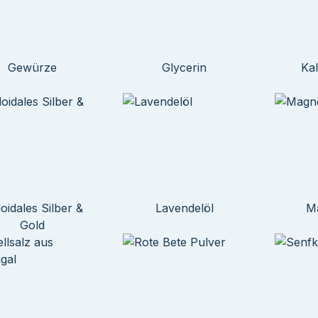
Gewürze
Glycerin
Ka
loidales Silber &
Lavendelöl
M
Gold