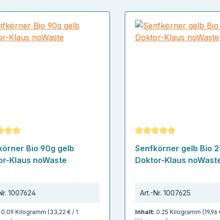
schnittliche Bewertung von 5 von 5 Sternen
Durchschnittliche Bew
körner Bio 90g gelb
Senfkörner gelb Bio 
or-Klaus noWaste
Doktor-Klaus noWast
Nr.
1007624
Art.-Nr.
1007625
:
0.09 Kilogramm
(33,22 € / 1
Inhalt:
0.25 Kilogramm
(19,96 