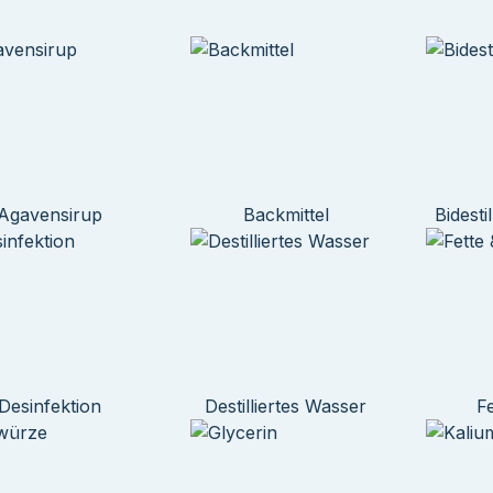
Agavensirup
Backmittel
Bidesti
Desinfektion
Destilliertes Wasser
F