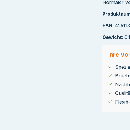
Normaler Ver
Produktnu
EAN:
42511
Gewicht:
0.
Ihre Vor
Spezial
Bruch
Nachha
Qualit
Flexib