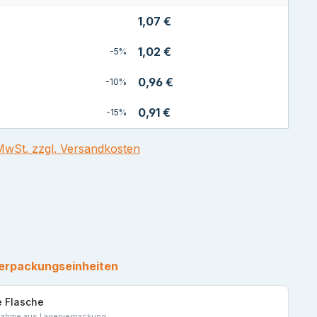
1,07 €
1,02 €
-5%
0,96 €
-10%
0,91 €
-15%
 MwSt. zzgl. Versandkosten
tliche Bewertung von 5 von 5 Sternen
erpackungseinheiten
e Flasche
nahme aus Lagerverpackung