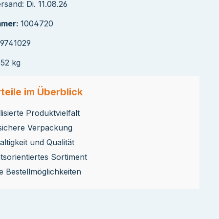
sand: Di. 11.08.26
mmer:
1004720
39741029
152 kg
teile im Überblick
isierte Produktvielfalt
sichere Verpackung
ltigkeit und Qualität
ätsorientiertes Sortiment
le Bestellmöglichkeiten