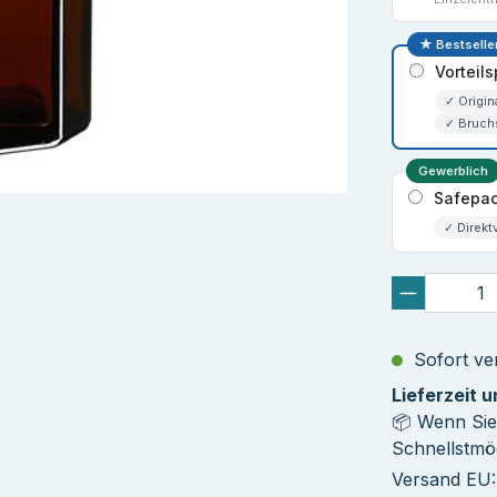
★ Bestselle
Vorteil
✓ Origin
✓ Bruch
Gewerblich
Safepac
✓ Direkt
Sofort ver
Lieferzeit 
📦 Wenn Sie
Schnellstmög
Versand EU: 