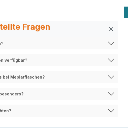
tellte Fragen
n?
en verfügbar?
s bei Meplatflaschen?
 besonders?
chten?