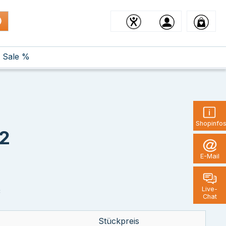
Sale %
Shopinfo
22
E-Mail
*
Live-
Chat
Stückpreis