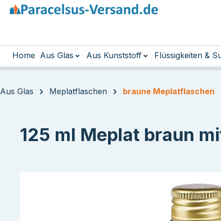
m Hauptinhalt springen
Zur Suche springen
Zur Hauptnavigation springen
Home
Aus Glas
Aus Kunststoff
Flüssigkeiten & 
Aus Glas
Meplatflaschen
braune Meplatflaschen
125 ml Meplat braun mi