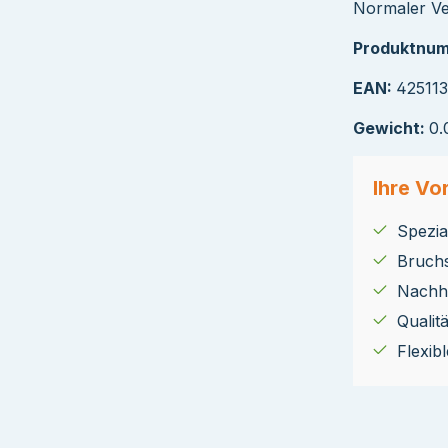
Normaler Ve
Produktnu
EAN:
42511
Gewicht:
0.
Ihre Vor
Spezial
Bruch
Nachha
Qualit
Flexib