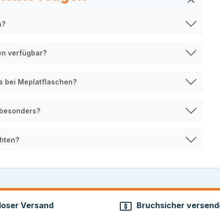
n?
en verfügbar?
s bei Meplatflaschen?
 besonders?
chten?
loser Versand
Bruchsicher versend