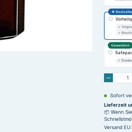
★ Bestselle
Vorteil
✓ Origin
✓ Bruch
Gewerblich
Safepac
✓ Direkt
Sofort ver
Lieferzeit 
📦 Wenn Sie
Schnellstmög
Versand EU: 