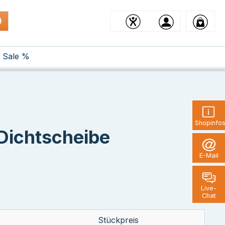
Sale %
Shopinfo
Dichtscheibe
E-Mail
Live-
Chat
Stückpreis