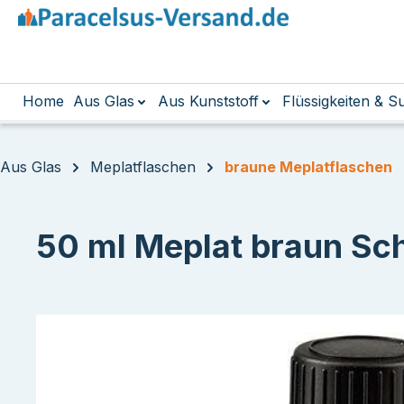
m Hauptinhalt springen
Zur Suche springen
Zur Hauptnavigation springen
Home
Aus Glas
Aus Kunststoff
Flüssigkeiten & 
Aus Glas
Meplatflaschen
braune Meplatflaschen
50 ml Meplat braun Sc