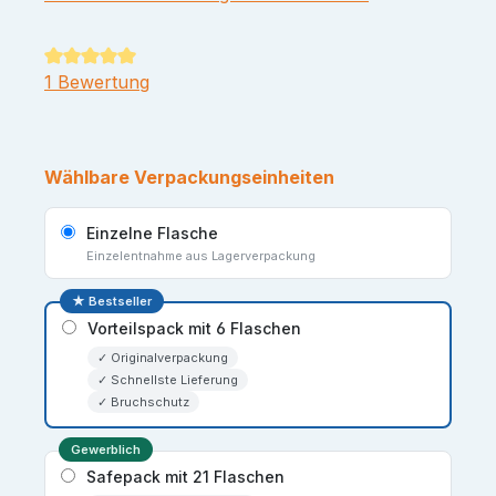
Durchschnittliche Bewertung von 5 von 5 Sternen
1 Bewertung
Wählbare Verpackungseinheiten
Einzelne Flasche
Einzelentnahme aus Lagerverpackung
★ Bestseller
Vorteilspack mit 6 Flaschen
✓ Originalverpackung
✓ Schnellste Lieferung
✓ Bruchschutz
Gewerblich
Safepack mit 21 Flaschen