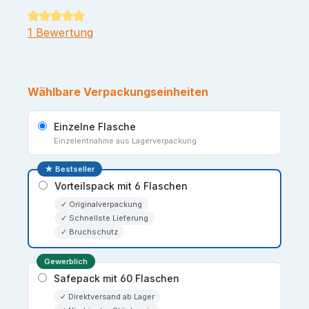
Durchschnittliche Bewertung von 5 von 5 Sternen
1 Bewertung
Wählbare Verpackungseinheiten
Einzelne Flasche
Einzelentnahme aus Lagerverpackung
★ Bestseller
Vorteilspack mit 6 Flaschen
✓ Originalverpackung
✓ Schnellste Lieferung
✓ Bruchschutz
Gewerblich
Safepack mit 60 Flaschen
✓ Direktversand ab Lager