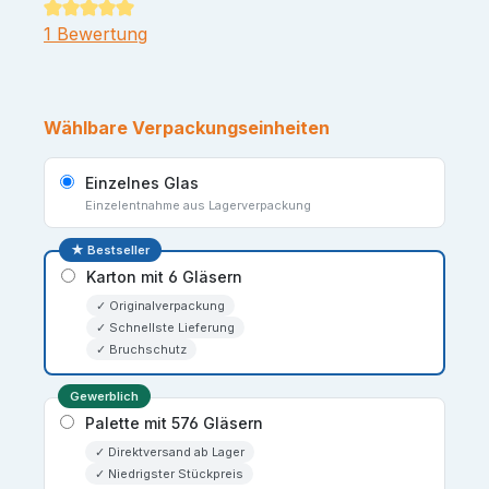
Durchschnittliche Bewertung von 5 von 5 Sternen
1 Bewertung
Wählbare Verpackungseinheiten
Einzelnes Glas
Einzelentnahme aus Lagerverpackung
★ Bestseller
Karton mit 6 Gläsern
✓ Originalverpackung
✓ Schnellste Lieferung
✓ Bruchschutz
Gewerblich
Palette mit 576 Gläsern
✓ Direktversand ab Lager
✓ Niedrigster Stückpreis