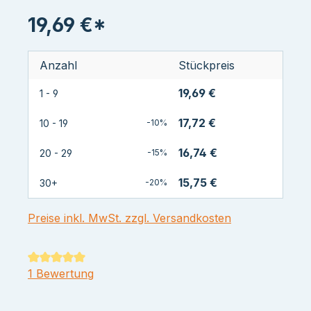
19,69 €*
Anzahl
Stückpreis
19,69 €
1 - 9
17,72 €
10 - 19
-10%
16,74 €
20 - 29
-15%
15,75 €
30+
-20%
Preise inkl. MwSt. zzgl. Versandkosten
Durchschnittliche Bewertung von 5 von 5 Sternen
1 Bewertung