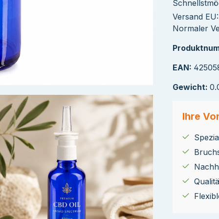
Schnellstmög
Versand EU: 
Normaler Ve
Produktnu
EAN:
42505
Gewicht:
0.
Ihre Vor
Spezial
Bruch
Nachha
Qualit
Flexib