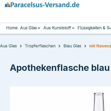
m Hauptinhalt springen
Zur Suche springen
Zur Hauptnavigation springen
Home
Aus Glas
Aus Kunststoff
Flüssigkeiten & 
Aus Glas
Tropferflaschen
Blau Glas
mit Nasen
Apothekenflasche blau