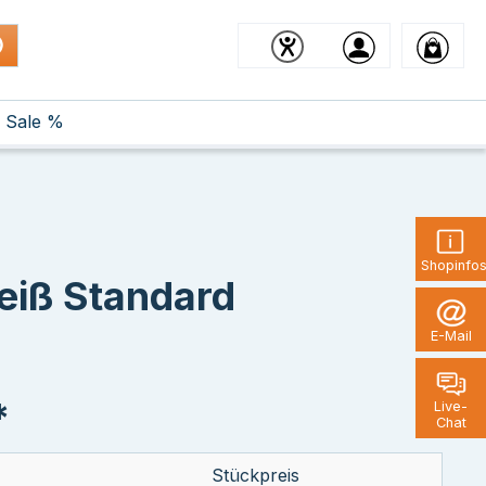
Sale %
Shopinfo
eiß Standard
E-Mail
*
Live-
Chat
Stückpreis