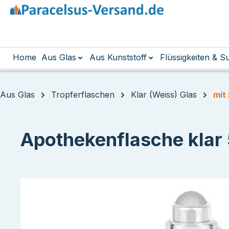
m Hauptinhalt springen
Zur Suche springen
Zur Hauptnavigation springen
Home
Aus Glas
Aus Kunststoff
Flüssigkeiten & 
Aus Glas
Tropferflaschen
Klar (Weiss) Glas
mit
Apothekenflasche klar