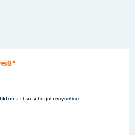
weiß"
ikfrei
und so sehr gut
recycelbar
.