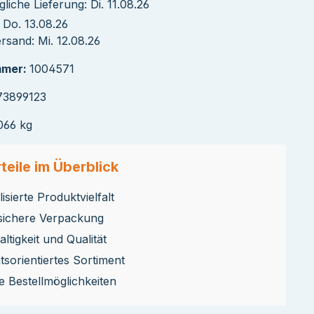
liche Lieferung: Di. 11.08.26
 Do. 13.08.26
sand: Mi. 12.08.26
mmer:
1004571
73899123
066 kg
teile im Überblick
isierte Produktvielfalt
sichere Verpackung
ltigkeit und Qualität
ätsorientiertes Sortiment
le Bestellmöglichkeiten