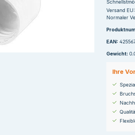
Schnellstmög
Versand EU:
Normaler Ver
Produktnu
EAN:
42556
Gewicht:
0.
Ihre Vor
Spezial
Bruch
Nachha
Qualit
Flexib