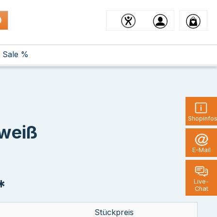
Sale %
Shopinfo
 weiß
E-Mail
*
Live-
Chat
Stückpreis