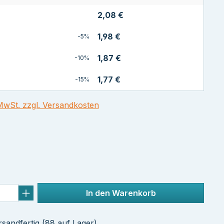
2,08 €
1,98 €
-5%
1,87 €
-10%
1,77 €
-15%
 MwSt. zzgl. Versandkosten
tliche Bewertung von 5 von 5 Sternen
In den Warenkorb
sandfertig (88 auf Lager)