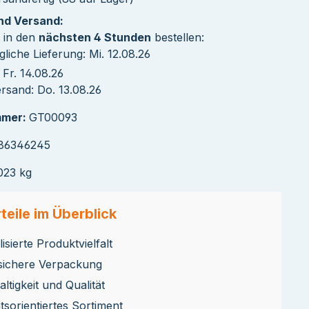
und Versand:
 in den
nächsten 4 Stunden
bestellen:
liche Lieferung: Mi. 12.08.26
Fr. 14.08.26
rsand: Do. 13.08.26
mmer:
GT00093
86346245
023 kg
teile im Überblick
isierte Produktvielfalt
sichere Verpackung
ltigkeit und Qualität
ätsorientiertes Sortiment