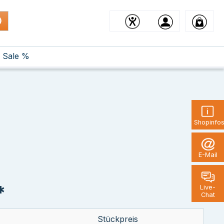
Sale %
Shopinfo
E-Mail
*
Live-
Chat
Stückpreis