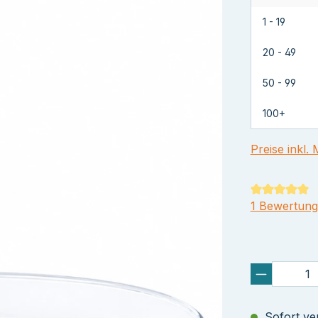
1 - 19
20 - 49
50 - 99
100+
Preise inkl.
Durchschnit
1 Bewertung
Sofort ver