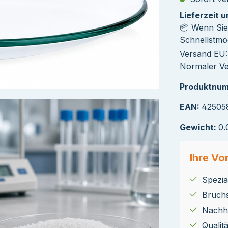
Lieferzeit 
📦 Wenn Sie
Schnellstmög
Versand EU: 
Normaler Ve
Produktnu
EAN:
42505
Gewicht:
0.
Ihre Vor
Spezial
Bruch
Nachha
Qualit