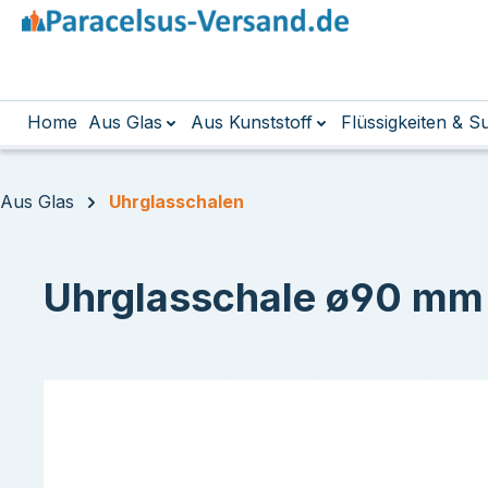
m Hauptinhalt springen
Zur Suche springen
Zur Hauptnavigation springen
Home
Aus Glas
Aus Kunststoff
Flüssigkeiten & 
Aus Glas
Uhrglasschalen
Uhrglasschale ø90 mm