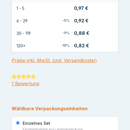
0,97 €
1 - 5
0,92 €
6 - 29
-5%
0,88 €
30 - 119
-9%
0,82 €
120+
-15%
Preise inkl. MwSt. zzgl. Versandkosten
Durchschnittliche Bewertung von 5 von 5 Sternen
1 Bewertung
Wählbare Verpackungseinheiten
Einzelnes Set
Einzelentnahme aus Lagerverpackung