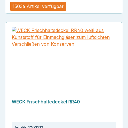
15036 Artikel verfügbar
WECK Frischhaltedeckel RR40
Art.-Nr.
1002213