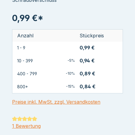
0,99 €*
Anzahl
Stückpreis
0,99 €
1 - 9
0,94 €
10 - 399
-5%
0,89 €
400 - 799
-10%
0,84 €
800+
-15%
Preise inkl. MwSt. zzgl. Versandkosten
Durchschnittliche Bewertung von 5 von 5 Sternen
1 Bewertung