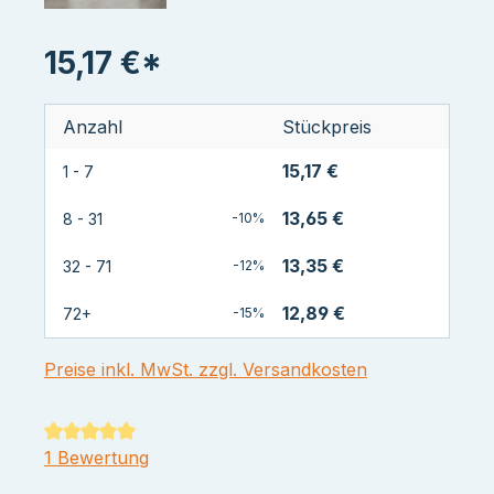
15,17 €*
Anzahl
Stückpreis
15,17 €
1 - 7
13,65 €
8 - 31
-10%
13,35 €
32 - 71
-12%
12,89 €
72+
-15%
Preise inkl. MwSt. zzgl. Versandkosten
Durchschnittliche Bewertung von 5 von 5 Sternen
1 Bewertung