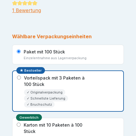
Durchschnittliche Bewertung von 5 von 5 Sternen
1 Bewertung
Wählbare Verpackungseinheiten
Paket mit 100 Stück
Einzelentnahme aus Lagerverpackung
★ Bestseller
Vorteilspack mit 3 Paketen à
100 Stück
✓ Originalverpackung
✓ Schnellste Lieferung
✓ Bruchschutz
Gewerblich
Karton mit 10 Paketen à 100
Stück