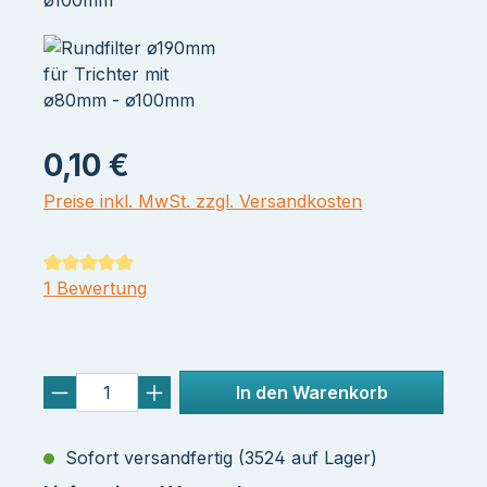
0,10 €
Preise inkl. MwSt. zzgl. Versandkosten
Durchschnittliche Bewertung von 5 von 5 Sternen
1 Bewertung
In den Warenkorb
Sofort versandfertig (3524 auf Lager)