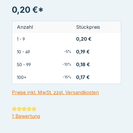
0,20 €*
Anzahl
Stückpreis
0,20 €
1 - 9
0,19 €
10 - 49
-5%
0,18 €
50 - 99
-10%
0,17 €
100+
-15%
Preise inkl. MwSt. zzgl. Versandkosten
Durchschnittliche Bewertung von 5 von 5 Sternen
1 Bewertung