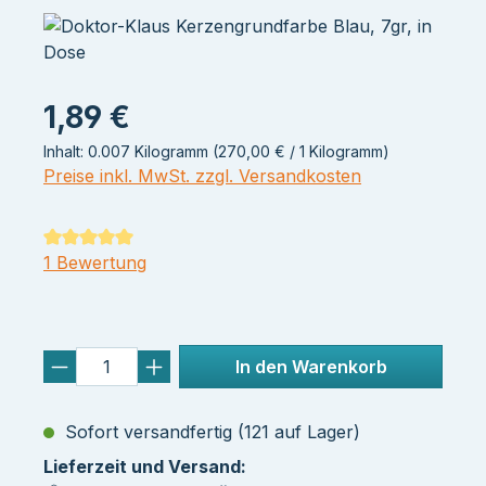
1,89 €
Inhalt:
0.007 Kilogramm
(270,00 € / 1 Kilogramm)
Preise inkl. MwSt. zzgl. Versandkosten
Durchschnittliche Bewertung von 5 von 5 Sternen
1 Bewertung
In den Warenkorb
Sofort versandfertig (121 auf Lager)
Lieferzeit und Versand: