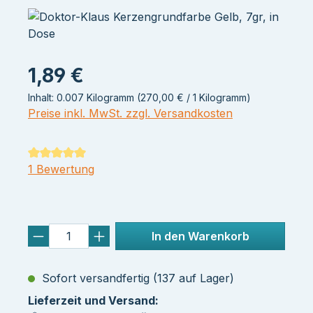
1,89 €
Inhalt:
0.007 Kilogramm
(270,00 € / 1 Kilogramm)
Preise inkl. MwSt. zzgl. Versandkosten
Durchschnittliche Bewertung von 5 von 5 Sternen
1 Bewertung
In den Warenkorb
Sofort versandfertig (137 auf Lager)
Lieferzeit und Versand: