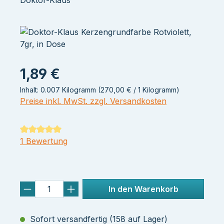
Doktor-Klaus
1,89 €
Inhalt:
0.007 Kilogramm
(270,00 € / 1 Kilogramm)
Preise inkl. MwSt. zzgl. Versandkosten
Durchschnittliche Bewertung von 5 von 5 Sternen
1 Bewertung
In den Warenkorb
Sofort versandfertig (158 auf Lager)