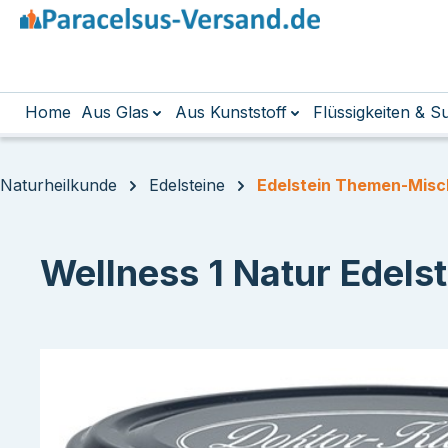
m Hauptinhalt springen
Zur Suche springen
Zur Hauptnavigation springen
Home
Aus Glas
Aus Kunststoff
Flüssigkeiten & 
Naturheilkunde
Edelsteine
Edelstein Themen-Mis
Wellness 1 Natur Edels