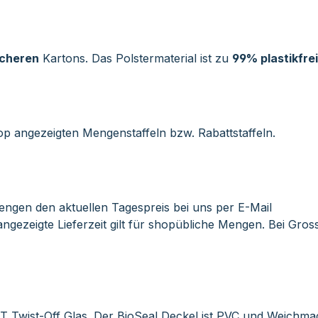
icheren
Kartons. Das Polstermaterial ist zu
99% plastikfrei
op angezeigten Mengenstaffeln bzw. Rabattstaffeln.
ngen den aktuellen Tagespreis bei uns per E-Mail
ngezeigte Lieferzeit gilt für shopübliche Mengen. Bei Gro
 Twist-Off Glas. Der BioSeal Deckel ist PVC und Weichmac