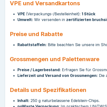
VPE und Versandkartons
VPE
(Verpackungs-/Bestelleinheit):
1 Stück
Umwelt:
Wir versenden in
zertifizierten bruchs
Preise und Rabatte
Rabattstaffeln:
Bitte beachten Sie unsere im Sh
Grossmengen und Palettenware
Preise / Lagerbestand:
Erfragen Sie für Grossme
Lieferzeit und Versand von Grossmengen:
Die a
Details und Spezifikationen
Inhalt:
250 g naturbelassene Edelstein-Chips.
noWaste Verpackung
: Im praktischem UNiTWIST