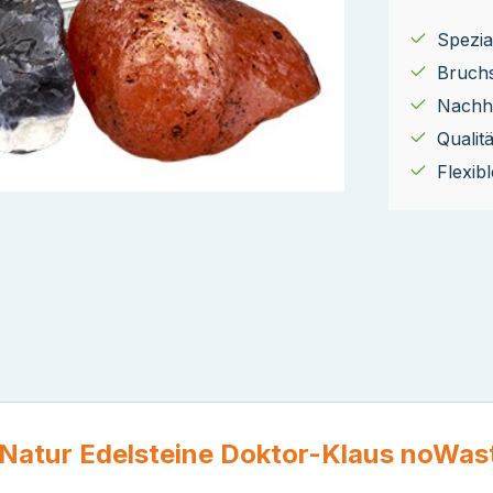
Spezial
Bruch
Nachha
Qualit
Flexib
 Natur Edelsteine Doktor-Klaus noWas