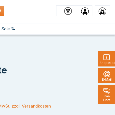
Sale %
Shopinfo
te
E-Mail
Live-
Chat
 MwSt. zzgl. Versandkosten