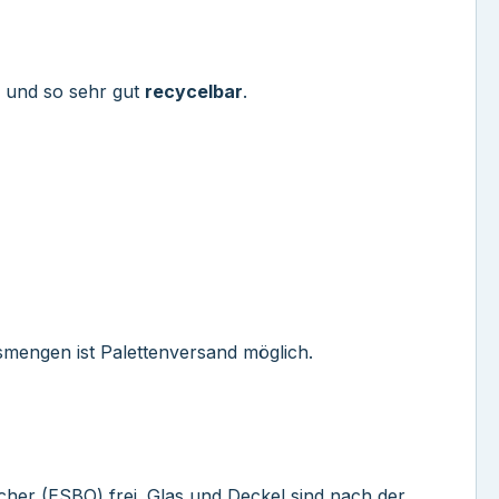
und so sehr gut
recycelbar
.
ssmengen ist Palettenversand möglich.
her (ESBO) frei. Glas und Deckel sind nach der