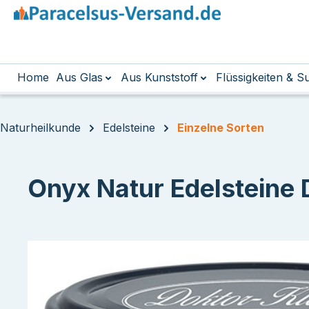
m Hauptinhalt springen
Zur Suche springen
Zur Hauptnavigation springen
Home
Aus Glas
Aus Kunststoff
Flüssigkeiten & 
Naturheilkunde
Edelsteine
Einzelne Sorten
Onyx Natur Edelsteine