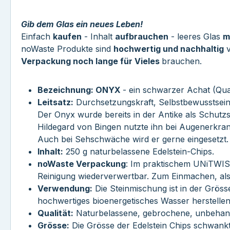
Gib dem Glas ein neues Leben!
Einfach
kaufen
- Inhalt
aufbrauchen
- leeres Glas
m
noWaste Produkte sind
hochwertig und nachhaltig
v
Verpackung noch lange für Vieles
brauchen.
Bezeichnung: ONYX
- ein schwarzer Achat (Qua
Leitsatz:
Durchsetzungskraft, Selbstbewusstsei
Der Onyx wurde bereits in der Antike als Schutzs
Hildegard von Bingen nutzte ihn bei Augenerkr
Auch bei Sehschwäche wird er gerne eingesetzt.
Inhalt:
250 g naturbelassene Edelstein-Chips.
noWaste Verpackung
: Im praktischem UNiTWIST
Reinigung wiederverwertbar. Zum Einmachen, als
Verwendung:
Die Steinmischung ist in der Gröss
hochwertiges bioenergetisches Wasser herstellen
Qualität:
Naturbelassene, gebrochene, unbehande
Grösse:
Die Grösse der Edelstein Chips schwank