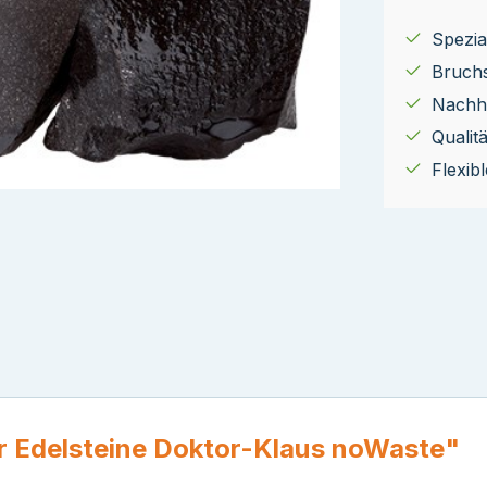
Spezial
Bruch
Nachha
Qualit
Flexib
r Edelsteine Doktor-Klaus noWaste"