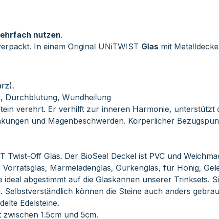
ehrfach nutzen
.
erpackt. In einem Original UNiTWIST
Glas
mit Metalldeckel
rz).
n, Durchblutung, Wundheilung
tein verehrt. Er verhilft zur inneren Harmonie, unterstützt
ankungen und Magenbeschwerden. Körperlicher Bezugspunk
 Twist-Off Glas. Der BioSeal Deckel ist PVC und Weichmac
 Vorratsglas, Marmeladenglas, Gurkenglas, für Honig, Gel
e ideal abgestimmt auf die Glaskannen unserer Trinksets. S
. Selbstverständlich können die Steine auch anders gebra
lte Edelsteine.
t zwischen 1.5cm und 5cm.