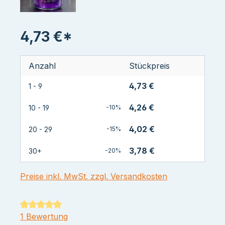
4,73 €*
Anzahl
Stückpreis
4,73 €
1 - 9
4,26 €
10 - 19
-10%
4,02 €
20 - 29
-15%
3,78 €
30+
-20%
Preise inkl. MwSt. zzgl. Versandkosten
Durchschnittliche Bewertung von 5 von 5 Sternen
1 Bewertung