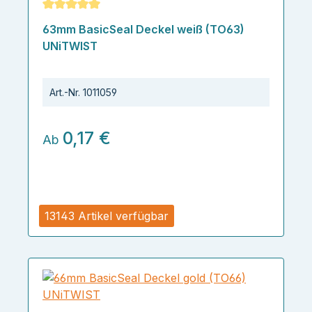
Durchschnittliche Bewertung von 5 von 5 Sternen
63mm BasicSeal Deckel weiß (TO63)
UNiTWIST
Art.-Nr.
1011059
0,17 €
Ab
13143 Artikel verfügbar