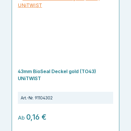
43mm BioSeal Deckel gold (TO43)
UNiTWIST
Art.-Nr.
91104302
0,16 €
Ab