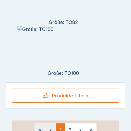
Größe: TO82
Größe: TO100
Produkte filtern
Seite
Seite
1
2