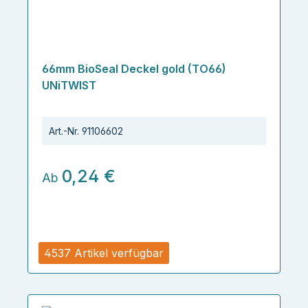
66mm BioSeal Deckel gold (TO66)
UNiTWIST
Art.-Nr.
91106602
0,24 €
Ab
4537 Artikel verfügbar