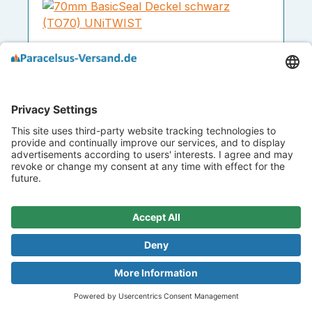
70mm BasicSeal Deckel schwarz (TO70)
UNiTWIST
Art.-Nr.
1011065
0,20 €
Ab