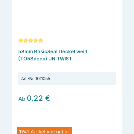
Durchschnittliche Bewertung von 5 von 5 Sternen
58mm BasicSeal Deckel weiß
(TO58deep) UNiTWIST
Art.-Nr.
1011055
0,22 €
Ab
1941 Artikel verfügbar