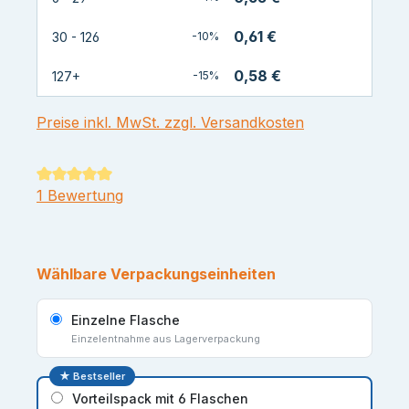
0,61 €
30 - 126
-10%
0,58 €
127+
-15%
Preise inkl. MwSt. zzgl. Versandkosten
Durchschnittliche Bewertung von 5 von 5 Sternen
1 Bewertung
Wählbare Verpackungseinheiten
Einzelne Flasche
Einzelentnahme aus Lagerverpackung
★ Bestseller
Vorteilspack mit 6 Flaschen