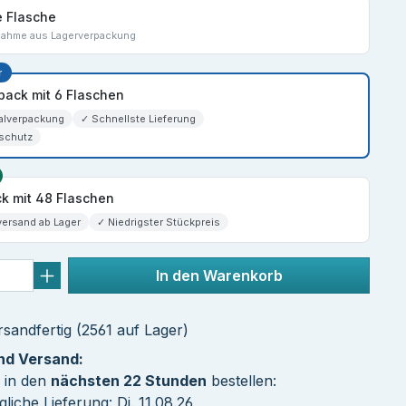
e Flasche
nahme aus Lagerverpackung
r
spack mit 6 Flaschen
alverpackung
✓ Schnellste Lieferung
schutz
k mit 48 Flaschen
versand ab Lager
✓ Niedrigster Stückpreis
In den Warenkorb
sandfertig (2561 auf Lager)
und Versand:
 in den
nächsten 22 Stunden
bestellen:
liche Lieferung: Di. 11.08.26