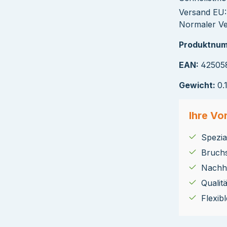
Versand EU:
Normaler Ver
Produktnu
EAN:
42505
Gewicht:
0.
Ihre Vor
Spezial
Bruch
Nachha
Qualit
Flexib