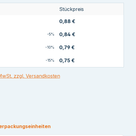
Stückpreis
0,88 €
0,84 €
-5%
0,79 €
-10%
0,75 €
-15%
 MwSt. zzgl. Versandkosten
tliche Bewertung von 5 von 5 Sternen
erpackungseinheiten