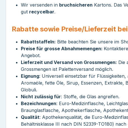
Wir versenden in
bruchsicheren
Kartons. Das Ve
gut
recycelbar
.
Rabatte sowie Preise/Lieferzeit b
Rabattstaffeln:
Bitte beachten Sie unsere im Sh
Preise für grosse Abnahmemengen:
Kontaktier
Angebot.
Lieferzeit und Versand von Grossmengen:
Die a
Grossmengen ist Palettenversand möglich.
Eignung
: Universell einsetzbar für Flüssigkeiten,
Aromaöle, fette Öle, Sirup, Essenzen, Extrakte, B
Globuli.
Nicht zulässig für
: Stoffe, die Glas angreifen.
Bezeichnungen
: Euro-Medizinflasche, Leichtglas
Braunglasflasche, Apothekerflasche, Apotheken
Qualität
: Apothekenqualität, die Euro-Medizinfla
Behältnisklasse III nach DIN 52339-TO180) nach