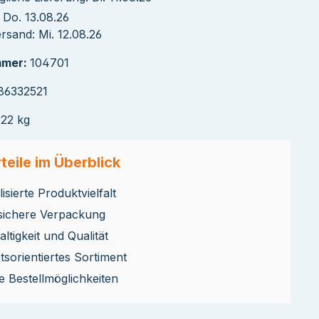
 Do. 13.08.26
sand: Mi. 12.08.26
mmer:
104701
86332521
122 kg
teile im Überblick
isierte Produktvielfalt
sichere Verpackung
ltigkeit und Qualität
ätsorientiertes Sortiment
le Bestellmöglichkeiten