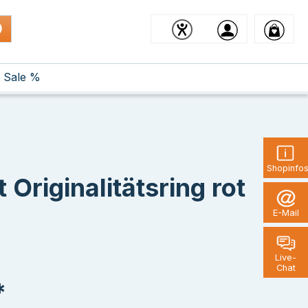
Sale %
Shopinfo
Originalitätsring rot
E-Mail
Live-
Chat
*