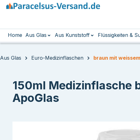
m Hauptinhalt springen
Zur Suche springen
Zur Hauptnavigation springen
Home
Aus Glas
Aus Kunststoff
Flüssigkeiten & 
Aus Glas
Euro-Medizinflaschen
braun mit weissem
150ml Medizinflasche br
ApoGlas