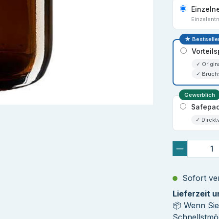
Einzeln
Einzelent
★ Bestselle
Vorteil
✓ Origin
✓ Bruch
Gewerblich
Safepac
✓ Direkt
Sofort ver
Lieferzeit 
📦 Wenn Sie
Schnellstmög