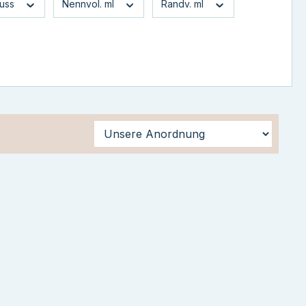
luss
Nennvol. ml
Randv. ml