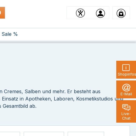
Sale %
Shopinfo
on Cremes, Salben und mehr. Er besteht aus
E-Mail
en Einsatz in Apotheken, Laboren, Kosmetikstudios und
s Gesamtbild ab.
Live-
Chat