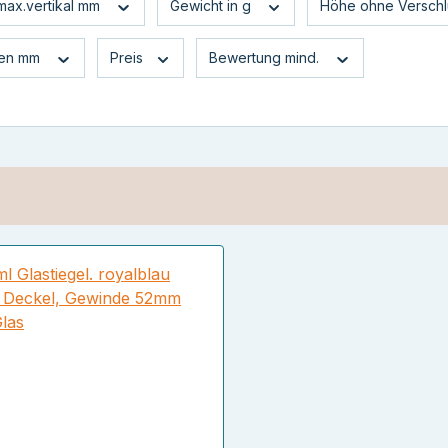
 max.vertikal mm
Gewicht in g
Höhe ohne Versch
sen mm
Preis
Bewertung mind.