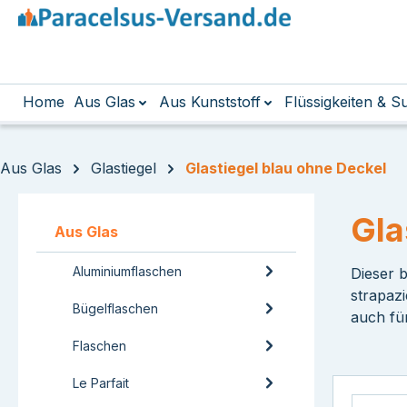
m Hauptinhalt springen
Zur Suche springen
Zur Hauptnavigation springen
Home
Aus Glas
Aus Kunststoff
Flüssigkeiten & 
Aus Glas
Glastiegel
Glastiegel blau ohne Deckel
Gla
Aus Glas
Aluminiumflaschen
Dieser 
strapaz
Bügelflaschen
auch fü
Flaschen
Le Parfait