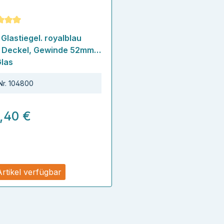
schnittliche Bewertung von 5 von 5 Sternen
Glastiegel. royalblau
 Deckel, Gewinde 52mm
las
Nr.
104800
1,40 €
Artikel verfügbar