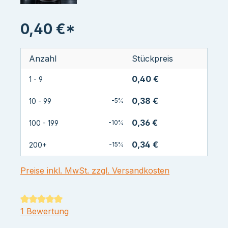
0,40 €*
Anzahl
Stückpreis
0,40 €
1 - 9
0,38 €
10 - 99
-5%
0,36 €
100 - 199
-10%
0,34 €
200+
-15%
Preise inkl. MwSt. zzgl. Versandkosten
Durchschnittliche Bewertung von 5 von 5 Sternen
1 Bewertung