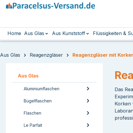
m Hauptinhalt springen
Zur Suche springen
Zur Hauptnavigation springen
Home
Aus Glas
Aus Kunststoff
Flüssigkeiten & 
Aus Glas
Reagenzgläser
Reagenzgläser mit Korke
Rea
Aus Glas
Aluminiumflaschen
Das Rea
Experime
Bügelflaschen
Korken 
Laboran
Flaschen
profess
Le Parfait