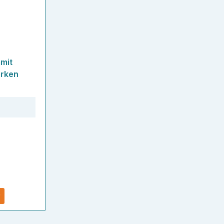
ertung von 5 von 5 Sternen
mit
orken
r