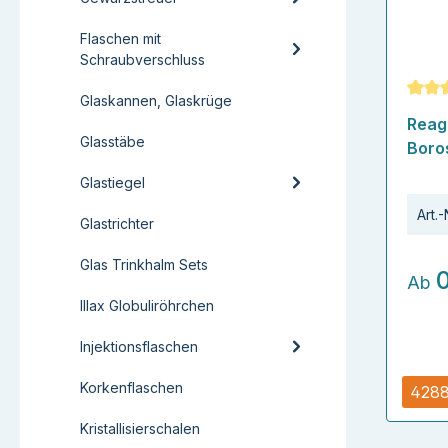
Flaschen mit
Schraubverschluss
Glaskannen, Glaskrüge
Durch
Reag
Glasstäbe
Boros
Glastiegel
Art.-
Glastrichter
Glas Trinkhalm Sets
Ab
Illax Globuliröhrchen
Injektionsflaschen
Korkenflaschen
4288
Kristallisierschalen