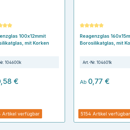
schnittliche Bewertung von 5 von 5 Sternen
Durchschnittliche Bew
enzglas 100x12mmit
Reagenzglas 160x15m
ilikatglas, mit Korken
Borosilikatglas, mit K
Nr.
104600k
Art.-Nr.
104601k
0,58 €
0,77 €
Ab
 Artikel verfügbar
5154 Artikel verfügba