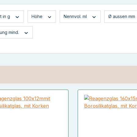
t in g
Höhe
Nennvol. ml
Ø aussen mm
ung mind.