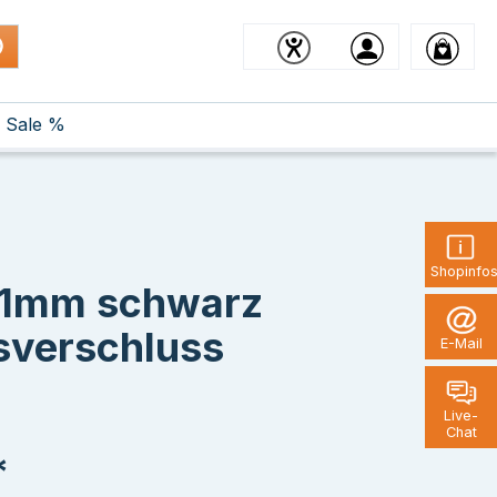
Sale %
Shopinfo
g 1mm schwarz
sverschluss
E-Mail
Live-
Chat
*