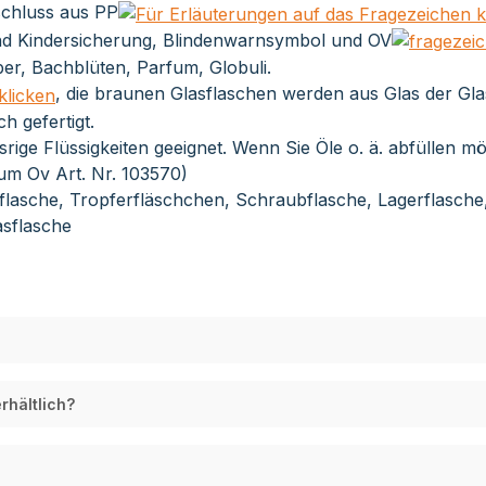
chluss aus PP
nd Kindersicherung, Blindenwarnsymbol und OV
lber, Bachblüten, Parfum, Globuli.
, die braunen Glasflaschen werden aus Glas der Glas
 gefertigt.
ssrige Flüssigkeiten geeignet. Wenn Sie Öle o. ä. abfüllen m
m Ov Art. Nr. 103570)
fflasche, Tropferfläschchen, Schraubflasche, Lagerflasch
sflasche
rhältlich?