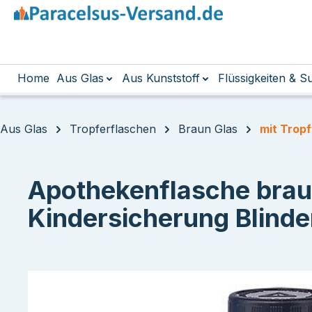
m Hauptinhalt springen
Zur Suche springen
Zur Hauptnavigation springen
Home
Aus Glas
Aus Kunststoff
Flüssigkeiten & 
Aus Glas
Tropferflaschen
Braun Glas
mit Trop
Apothekenflasche brau
Kindersicherung Blind