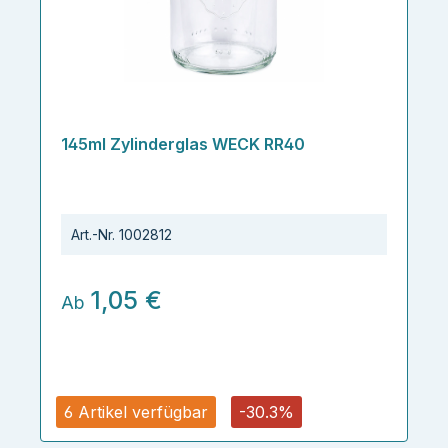
145ml Zylinderglas WECK RR40
Art.-Nr.
1002812
1,05 €
Ab
6 Artikel verfügbar
-30.3%