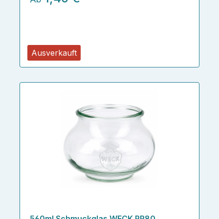
Ausverkauft
560ml Schmuckglas WECK RR80