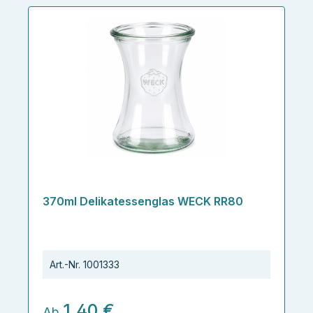
370ml Delikatessenglas WECK RR80
Art.-Nr.
1001333
1,40 €
Ab