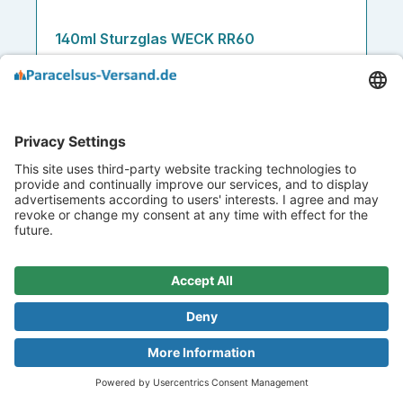
140ml Sturzglas WECK RR60
Art.-Nr.
105234
0,73 €
Ab
48032 Artikel verfügbar