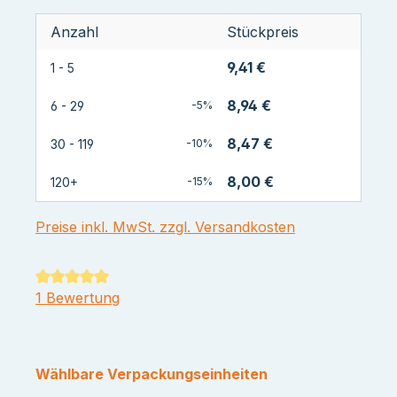
Anzahl
Stückpreis
9,41 €
1 - 5
8,94 €
6 - 29
-5%
8,47 €
30 - 119
-10%
8,00 €
120+
-15%
Preise inkl. MwSt. zzgl. Versandkosten
Durchschnittliche Bewertung von 5 von 5 Sternen
1 Bewertung
Wählbare Verpackungseinheiten