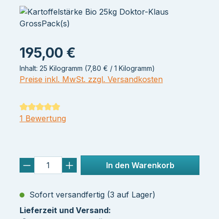
195,00 €
Inhalt:
25 Kilogramm
(7,80 € / 1 Kilogramm)
Preise inkl. MwSt. zzgl. Versandkosten
Durchschnittliche Bewertung von 5 von 5 Sternen
1 Bewertung
In den Warenkorb
Sofort versandfertig (3 auf Lager)
Lieferzeit und Versand: