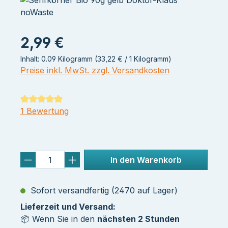
2,99 €
Inhalt:
0.09 Kilogramm
(33,22 € / 1 Kilogramm)
Preise inkl. MwSt. zzgl. Versandkosten
Durchschnittliche Bewertung von 5 von 5 Sternen
1 Bewertung
In den Warenkorb
Sofort versandfertig (2470 auf Lager)
Lieferzeit und Versand:
📦 Wenn Sie in den
nächsten 2 Stunden