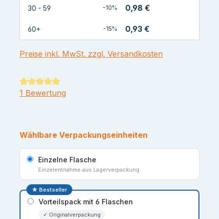
0,98 €
30 - 59
-10%
0,93 €
60+
-15%
Preise inkl. MwSt. zzgl. Versandkosten
Durchschnittliche Bewertung von 5 von 5 Sternen
1 Bewertung
Wählbare Verpackungseinheiten
Einzelne Flasche
Einzelentnahme aus Lagerverpackung
★ Bestseller
Vorteilspack mit 6 Flaschen
✓ Originalverpackung