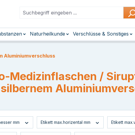
Substanzen
Naturheilkunde
Verschlüsse & Sonstiges
em Aluminiumverschluss
o-Medizinflaschen / Siru
 silbernem Aluminiumvers
messer mm
Etikett max.horizental mm
Etikett max