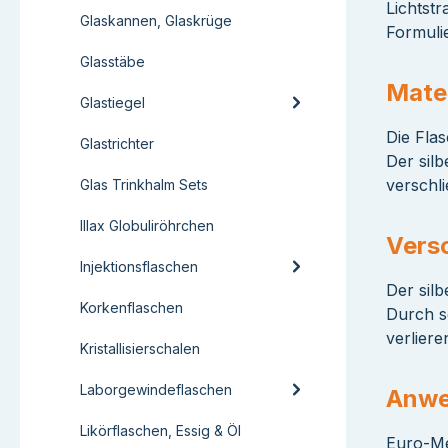
Lichtstr
Glaskannen, Glaskrüge
Formuli
Glasstäbe
Mater
Glastiegel
Die Flas
Glastrichter
Der silb
verschl
Glas Trinkhalm Sets
Illax Globuliröhrchen
Vers
Injektionsflaschen
Der sil
Korkenflaschen
Durch s
verliere
Kristallisierschalen
Laborgewindeflaschen
Anwe
Likörflaschen, Essig & Öl
Euro-Me