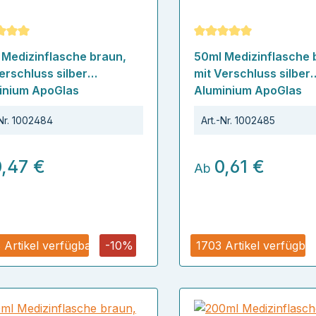
schnittliche Bewertung von 5 von 5 Sternen
Durchschnittliche Bew
 Medizinflasche braun,
50ml Medizinflasche 
erschluss silber
mit Verschluss silber
inium ApoGlas
Aluminium ApoGlas
Nr.
1002484
Art.-Nr.
1002485
0,47 €
0,61 €
Ab
 Artikel verfügbar
-10%
1703 Artikel verfügba