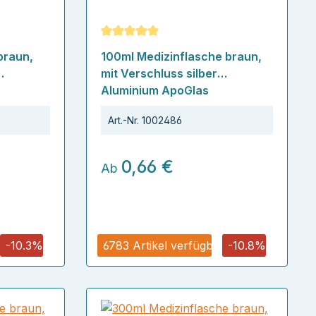
ertung von 5 von 5 Sternen
Durchschnittliche Bewertung von 5 von
braun,
100ml Medizinflasche braun,
mit Verschluss silber
Aluminium ApoGlas
Art.-Nr.
1002486
0,66 €
Ab
r
-10.3%
6783 Artikel verfügbar
-10.8%