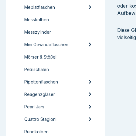
oder ko
Meplatflaschen
Aufbewa
Messkolben
Diese G
Messzylinder
vielseit
Mini Gewindeflaschen
Mörser & Stößel
Petrischalen
Pipettenflaschen
Reagenzgläser
Pearl Jars
Quattro Stagioni
Rundkolben