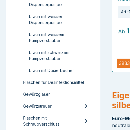
Dispenserpumpe
Art.-
braun mit weisser
Dispenserpumpe
Ab
braun mit weissem
Pumpzerstäuber
braun mit schwarzem
Pumpzerstäuber
3833
braun mit Dosierbecher
Flaschen für Desinfektionsmittel
Eige
Gewürzgläser
silb
Gewürzstreuer
Flaschen mit
Euro-Me
Schraubverschluss
neutrale