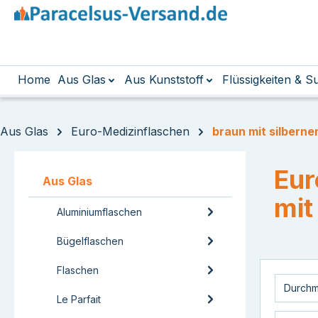
m Hauptinhalt springen
Zur Suche springen
Zur Hauptnavigation springen
Home
Aus Glas
Aus Kunststoff
Flüssigkeiten & 
Aus Glas
Euro-Medizinflaschen
braun mit silbern
Eur
Aus Glas
mit
Aluminiumflaschen
Bügelflaschen
Flaschen
Durch
Le Parfait