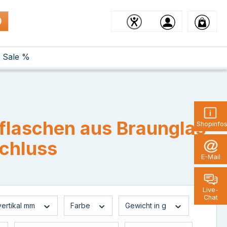
Sale %
pflaschen aus Braunglas
Shopinfo
chluss
E-Mail
Live-
Chat
.vertikal mm
Farbe
Gewicht in g