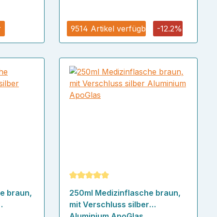
r
9514 Artikel verfügbar
-12.2%
ertung von 5 von 5 Sternen
Durchschnittliche Bewertung von 5 von
e braun,
250ml Medizinflasche braun,
mit Verschluss silber
Aluminium ApoGlas