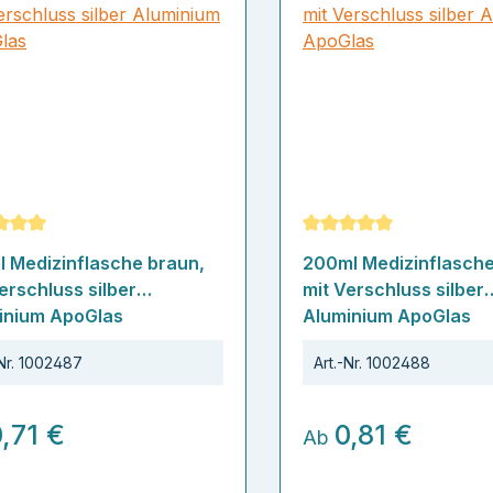
schnittliche Bewertung von 5 von 5 Sternen
Durchschnittliche Bew
l Medizinflasche braun,
200ml Medizinflasche
erschluss silber
mit Verschluss silber
inium ApoGlas
Aluminium ApoGlas
Nr.
1002487
Art.-Nr.
1002488
,71 €
0,81 €
Ab