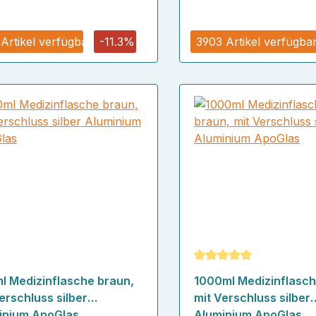
 Artikel verfügbar
-11.3%
3903 Artikel verfügba
Durchschnittliche Bew
l Medizinflasche braun,
1000ml Medizinflasch
erschluss silber
mit Verschluss silber
inium ApoGlas
Aluminium ApoGlas