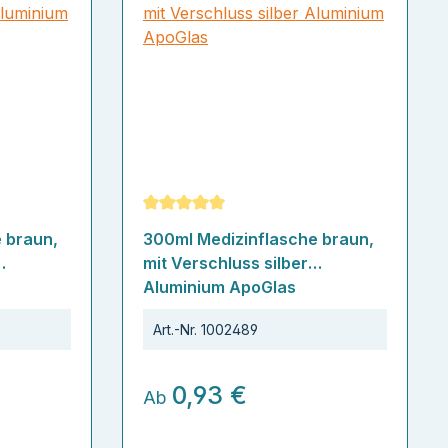
ertung von 5 von 5 Sternen
Durchschnittliche Bewertung von 5 von
 braun,
300ml Medizinflasche braun,
mit Verschluss silber
Aluminium ApoGlas
Art.-Nr.
1002489
0,93 €
Ab