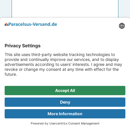
22 Oak, 10ml, Healing Herbs
Art.-Nr.
100081
11,95 €
11 Artikel verfügbar