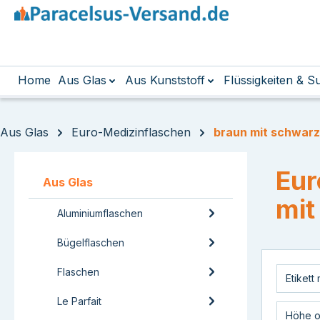
m Hauptinhalt springen
Zur Suche springen
Zur Hauptnavigation springen
Home
Aus Glas
Aus Kunststoff
Flüssigkeiten & 
Aus Glas
Euro-Medizinflaschen
braun mit schwar
Eur
Aus Glas
mit
Aluminiumflaschen
Bügelflaschen
Flaschen
Etikett
Le Parfait
Höhe o