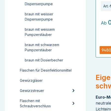
Dispenserpumpe
Art.-
braun mit weisser
Dispenserpumpe
Ab
braun mit weissem
Pumpzerstäuber
braun mit schwarzem
9480
Pumpzerstäuber
braun mit Dosierbecher
Flaschen für Desinfektionsmittel
Eige
Gewürzgläser
sch
Gewürzstreuer
Euro-Me
Flaschen mit
neutrale
Schraubverschluss
Lichtei