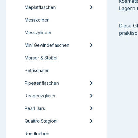
kosmeti
Meplatflaschen
Lagern 
Messkolben
Diese Gl
Messzylinder
praktis
Mini Gewindeflaschen
Mörser & Stößel
Petrischalen
Pipettenflaschen
Reagenzgläser
Pearl Jars
Quattro Stagioni
Rundkolben