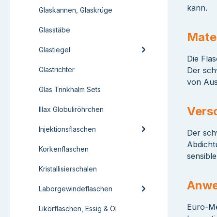
kann.
Glaskannen, Glaskrüge
Glasstäbe
Mater
Glastiegel
Die Flas
Glastrichter
Der schw
von Aus
Glas Trinkhalm Sets
Vers
Illax Globuliröhrchen
Injektionsflaschen
Der schw
Abdichtu
Korkenflaschen
sensibl
Kristallisierschalen
Anwe
Laborgewindeflaschen
Euro-Me
Likörflaschen, Essig & Öl