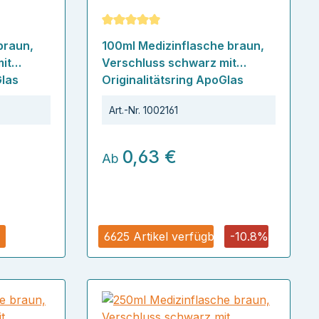
ertung von 5 von 5 Sternen
Durchschnittliche Bewertung von 5 von
braun,
100ml Medizinflasche braun,
it
Verschluss schwarz mit
Glas
Originalitätsring ApoGlas
Art.-Nr.
1002161
0,63 €
Ab
6625 Artikel verfügbar
-10.8%