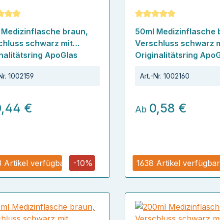
schnittliche Bewertung von 5 von 5 Sternen
Durchschnittliche Bew
 Medizinflasche braun,
50ml Medizinflasche 
chluss schwarz mit
Verschluss schwarz m
nalitätsring ApoGlas
Originalitätsring Apo
Nr.
1002159
Art.-Nr.
1002160
0,44 €
0,58 €
Ab
3 Artikel verfügbar
-10%
1638 Artikel verfügbar