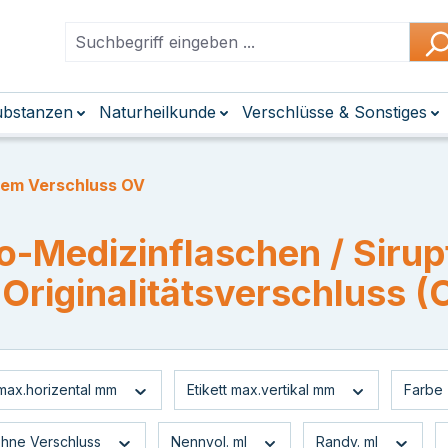
Substanzen
Naturheilkunde
Verschlüsse & Sonstiges
zem Verschluss OV
o-Medizinflaschen / Siru
 Originalitätsverschluss 
 max.horizental mm
Etikett max.vertikal mm
Farbe
hne Verschluss
Nennvol. ml
Randv. ml