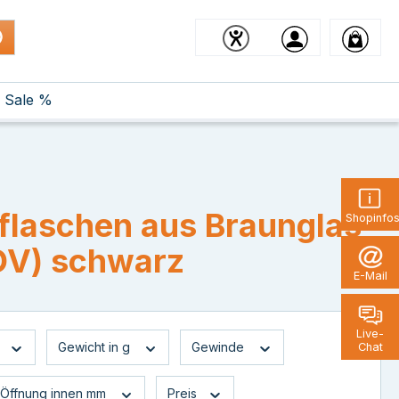
Sale %
pflaschen aus Braunglas
Shopinfo
(OV) schwarz
E-Mail
Live-
Gewicht in g
Gewinde
Chat
Öffnung innen mm
Preis