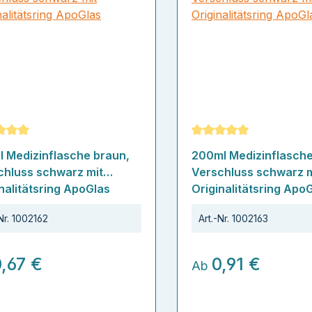
schnittliche Bewertung von 5 von 5 Sternen
Durchschnittliche Bew
l Medizinflasche braun,
200ml Medizinflasche
chluss schwarz mit
Verschluss schwarz m
nalitätsring ApoGlas
Originalitätsring Apo
Nr.
1002162
Art.-Nr.
1002163
0,67 €
0,91 €
Ab