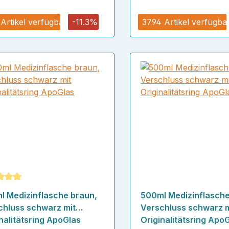
 Artikel verfügbar
-11.3%
3794 Artikel verfügba
schnittliche Bewertung von 5 von 5 Sternen
l Medizinflasche braun,
500ml Medizinflasche
chluss schwarz mit
Verschluss schwarz m
nalitätsring ApoGlas
Originalitätsring Apo