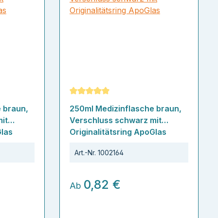
ertung von 5 von 5 Sternen
Durchschnittliche Bewertung von 5 von
 braun,
250ml Medizinflasche braun,
it
Verschluss schwarz mit
Glas
Originalitätsring ApoGlas
Art.-Nr.
1002164
0,82 €
Ab