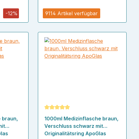
r
-12%
9114 Artikel verfügbar
Durchschnittliche Bewertung von 5 von
 braun,
1000ml Medizinflasche braun,
it
Verschluss schwarz mit
Glas
Originalitätsring ApoGlas