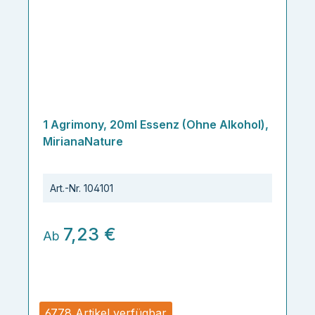
1 Agrimony, 20ml Essenz (Ohne Alkohol),
MirianaNature
Art.-Nr.
104101
7,23 €
Ab
6778 Artikel verfügbar