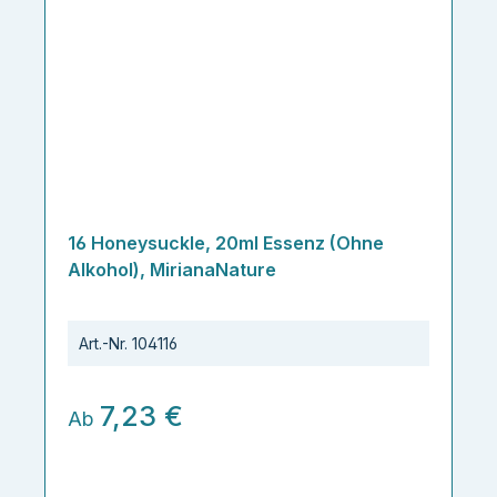
16 Honeysuckle, 20ml Essenz (Ohne
Alkohol), MirianaNature
Art.-Nr.
104116
7,23 €
Ab