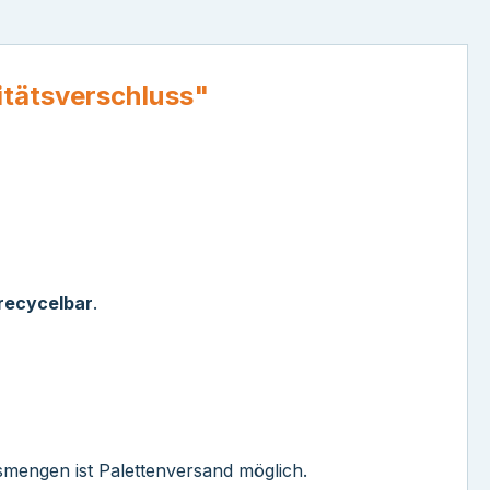
itätsverschluss"
recycelbar
.
ssmengen ist Palettenversand möglich.