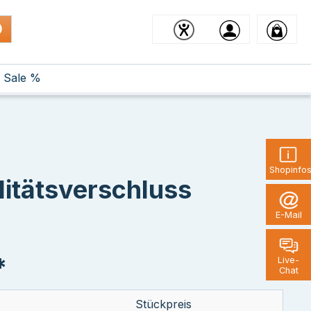
Sale %
Shopinfo
litätsverschluss
E-Mail
*
Live-
Chat
Stückpreis