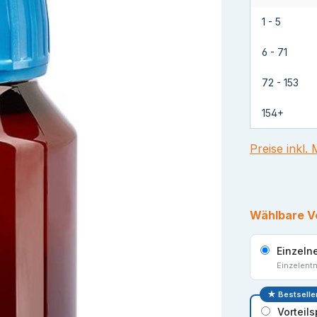
1 - 5
6 - 71
72 - 153
154+
Preise inkl.
Wählbare V
Einzeln
Einzelent
★ Bestselle
Vorteil