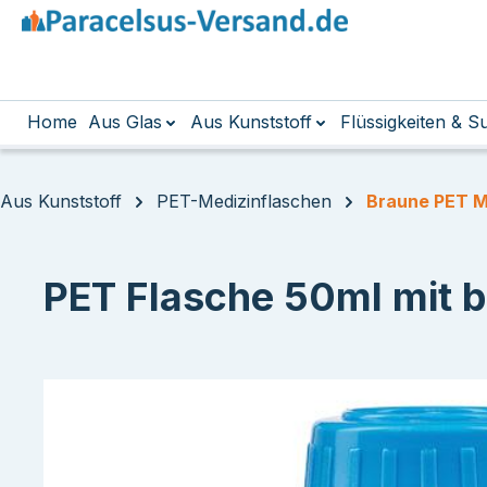
m Hauptinhalt springen
Zur Suche springen
Zur Hauptnavigation springen
Home
Aus Glas
Aus Kunststoff
Flüssigkeiten & 
Aus Kunststoff
PET-Medizinflaschen
Braune PET M
PET Flasche 50ml mit b