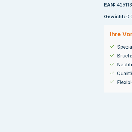
EAN:
42511
Gewicht:
0.
Ihre Vor
Spezial
Bruch
Nachha
Qualit
Flexib