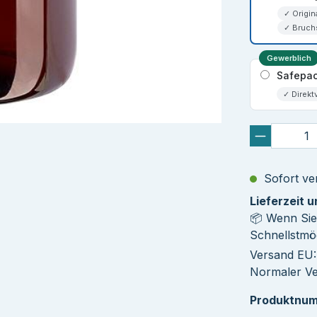
✓ Origin
✓ Bruch
Gewerblich
Safepac
✓ Direkt
Sofort ver
Lieferzeit 
📦 Wenn Sie
Schnellstmög
Versand EU: 
Normaler Ver
Produktnu