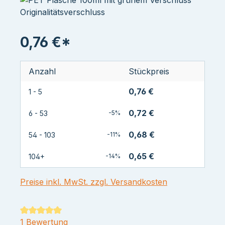
0,76 €*
Anzahl
Stückpreis
0,76 €
1 - 5
0,72 €
6 - 53
-5%
0,68 €
54 - 103
-11%
0,65 €
104+
-14%
Preise inkl. MwSt. zzgl. Versandkosten
Durchschnittliche Bewertung von 5 von 5 Sternen
1 Bewertung