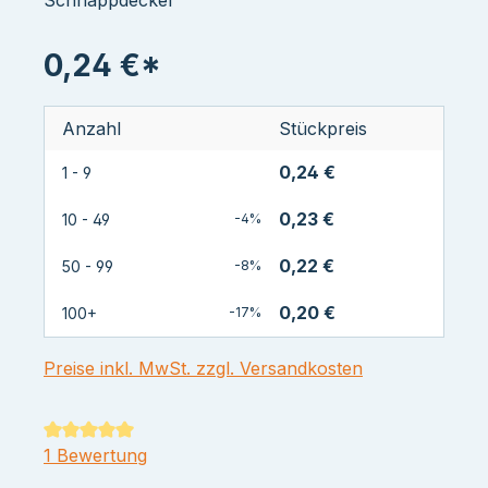
0,24 €*
Anzahl
Stückpreis
0,24 €
1 - 9
0,23 €
10 - 49
-4%
0,22 €
50 - 99
-8%
0,20 €
100+
-17%
Preise inkl. MwSt. zzgl. Versandkosten
Durchschnittliche Bewertung von 5 von 5 Sternen
1 Bewertung